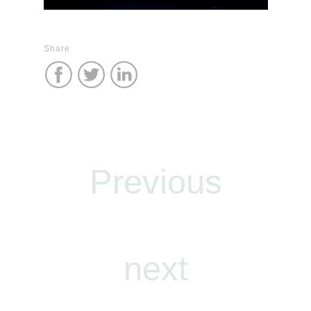
Share
Previous
next