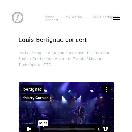
home
my works
louis bertignac
concert
Louis Bertignac concert
Paris / Song: ''Le garçon d'ascenseur'' / duration:
5 min / Production: Australie Events / Moyens
Techniques : ETC